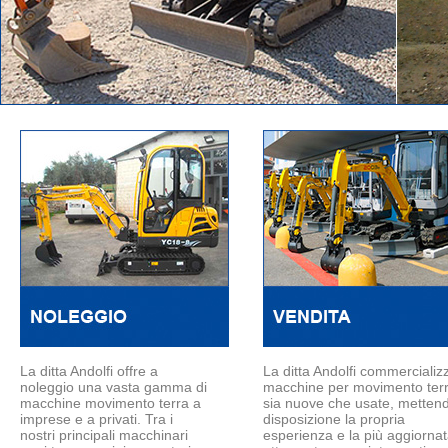
La ditta Andolfi offre a
La ditta Andolfi commercializ
noleggio una vasta gamma di
macchine per movimento ter
macchine movimento terra a
sia nuove che usate, metten
imprese e a privati. Tra i
disposizione la propria
nostri principali macchinari
esperienza e la più aggiorna