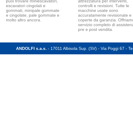
puoi trovare miniescavatori,
attrezzatura per interventi,
escavatori cingolati e
controlli e revisioni. Tutte le
gommati, minipale gommate
macchine usate sono
e cingolate, pale gommate e
accuratamente revisionate e
molto altro ancora.
coperte da garanzia. Offriam
servizio completo di assisten
pre e post vendita.
ANDOLFI s.a.s.
- 17011 Albisola Sup. (SV) - Via Poggi 67 - T